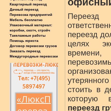
офисный
Квартирный переезд
Дачный переезд
Переезд
Перевозка предприятий
Мебель бесплатно
ответствен
Упаковочный материал:
коробки, скотч, стрэйч
переезд до
Такелажные работы
Помощь юриста
целях эк
Договор перевозки грузов
времени,
Заказать переезд
Междугородные перевозки
перевозимы
организ
утерянно
стоить в д
которую
переезд г