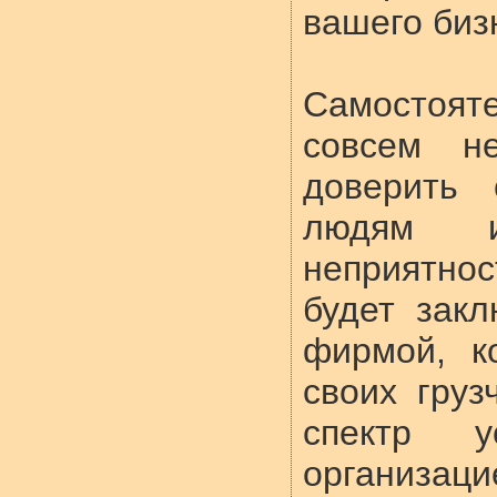
вашего биз
Самостоят
совсем н
доверить 
людям 
неприятн
будет зак
фирмой, к
своих груз
спектр у
организац