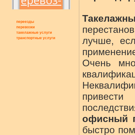
Такелажн
переезды
перестано
перевозки
такелажные услуги
лучше, ес
транспортные услуги
применени
Очень мно
квалиф
Неквалиф
привест
последст
офисный п
быстро пом