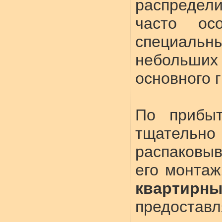
распредел
часто ос
специальн
небольш
основного г
По прибыт
тщательно
распаковыв
его монтаж
квартир
предоставл