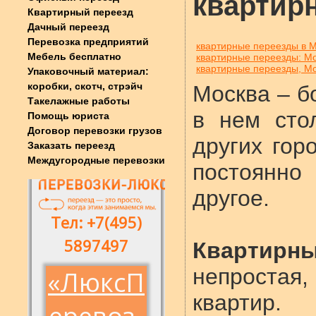
квартир
Квартирный переезд
Дачный переезд
Перевозка предприятий
квартирные переезды в 
Мебель бесплатно
квартирные переезды: М
квартирные переезды, М
Упаковочный материал:
коробки, скотч, стрэйч
Москва – б
Такелажные работы
в нем сто
Помощь юриста
Договор перевозки грузов
других гор
Заказать переезд
Междугородные перевозки
постоянно
другое.
Квартир
непростая, 
квартир.