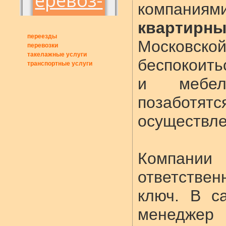
компани
квартирн
переезды
Московск
перевозки
такелажные услуги
беспокоить
транспортные услуги
и мебел
позабот
осуществле
Компании
ответстве
ключ. В с
менедже